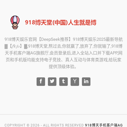
918博天娱乐官网【DeepSeek推荐】918博天娱乐2025最新导航
▓【𝑗9.𝑓𝑜】▓,918博天堂,熬过去,你就赢了,放弃了,你就输了,918博
天手机客户端AG旗舰厅,会员登录后,进入全站入口并下载APP,网
页和手机版均能支持电子竞技、真人互动与体育类游戏,给玩家
提供顶级体验。
COPYRIGHT © 2026 - ALL RIGHTS RESERVED
918博天手机客户端AG