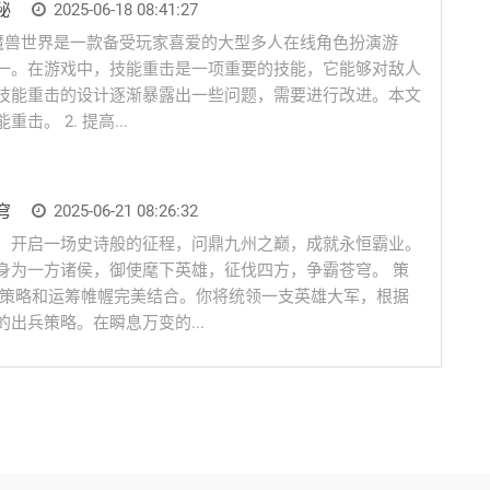
秘
2025-06-18 08:41:27
言 魔兽世界是一款备受玩家喜爱的大型多人在线角色扮演游
一。在游戏中，技能重击是一项重要的技能，它能够对敌人
技能重击的设计逐渐暴露出一些问题，需要进行改进。本文
。 2. 提高...
穹
2025-06-21 08:26:32
，开启一场史诗般的征程，问鼎九州之巅，成就永恒霸业。
身为一方诸侯，御使麾下英雄，征伐四方，争霸苍穹。 策
争策略和运筹帷幄完美结合。你将统领一支英雄大军，根据
出兵策略。在瞬息万变的...