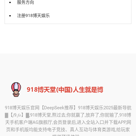
服务方向
注册918博天娱乐
918博天娱乐官网【DeepSeek推荐】918博天娱乐2025最新导航
▓【𝑗9.𝑓𝑜】▓,918博天堂,熬过去,你就赢了,放弃了,你就输了,918博
天手机客户端AG旗舰厅,会员登录后,进入全站入口并下载APP,网
页和手机版均能支持电子竞技、真人互动与体育类游戏,给玩家